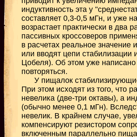
приводит к увеличению импедан
индуктивность эта у "среднеста
составляет 0,3-0,5 мГн, и уже н
возрастает практически в два р
пассивных кроссоверов примен
в расчетах реальное значение 
или вводят цепи стабилизации
Цобеля). Об этом уже написано
повторяться.
У пищалок стабилизирующие ц
При этом исходят из того, что р
невелика (две-три октавы), а и
(обычно менее 0,1 мГн). Вследс
невелик. В крайнем случае, ув
компенсируют резистором сопр
включенным параллельно пища