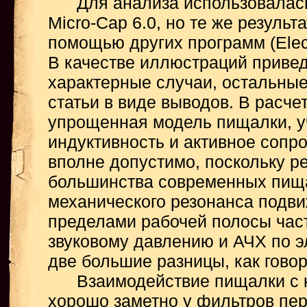
Для анализа использовалась
Micro-Cap 6.0, но те же результ
помощью других программ (Elec
В качестве иллюстраций приве
характерные случаи, остальны
статьи в виде выводов. В расче
упрощенная модель пищалки, у
индуктивность и активное сопр
вполне допустимо, поскольку р
большинства современных пища
механического резонанса подви
пределами рабочей полосы част
звуковому давлению и АЧХ по 
две большие разницы, как говор
Взаимодействие пищалки с к
хорошо заметно у фильтров пер