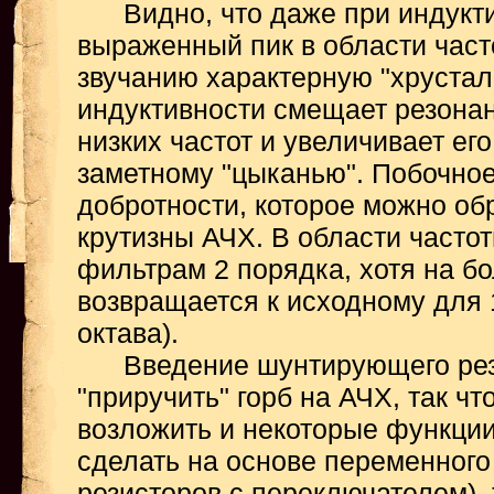
Видно, что даже при индуктив
выраженный пик в области част
звучанию характерную "хрустал
индуктивности смещает резонан
низких частот и увеличивает его
заметному "цыканью". Побочно
добротности, которое можно обр
крутизны АЧХ. В области частот
фильтрам 2 порядка, хотя на 
возвращается к исходному для 
октава).
Введение шунтирующего рези
"приручить" горб на АЧХ, так ч
возложить и некоторые функции
сделать на основе переменного
резисторов с переключателем),