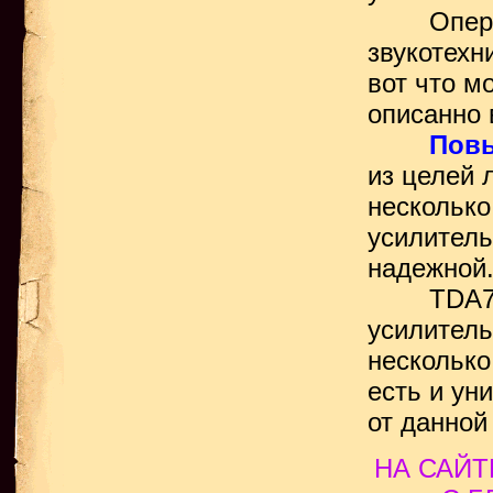
Операцио
звукотехн
вот что м
описанно 
Повы
из целей 
несколько
усилитель
надежной
TDA7293 
усилитель
несколько
есть и ун
от данной
НА САЙТ