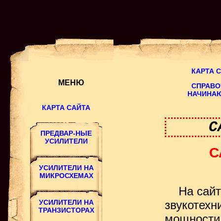
КАРТА 
МЕНЮ
СПРАВО
НАЧИНА
С
С
На сайте
звукотехн
мощности 