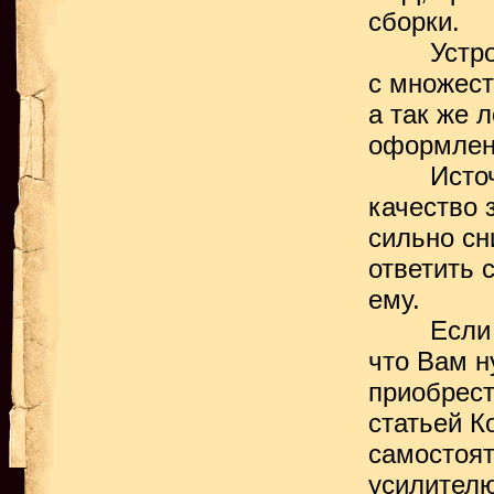
сборки.
Устройст
с множест
а так же 
оформлен
Источники
качество 
сильно сн
ответить 
ему.
Если озн
что Вам н
приобрест
статьей К
самостоя
усилителю