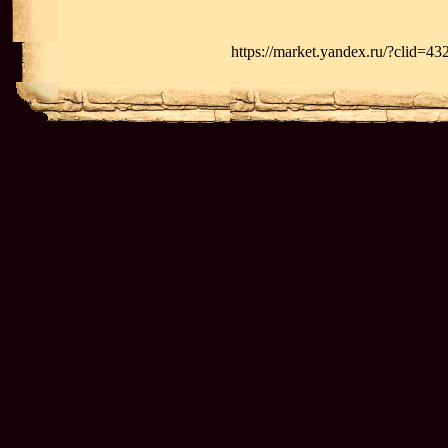
https://market.yandex.ru/?clid=4