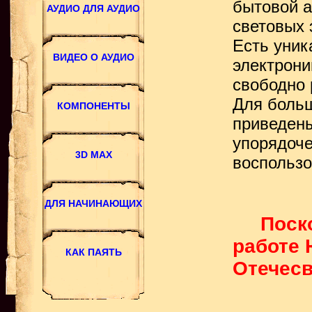
бытовой а
световых 
Есть уни
электрони
свободно 
Для больш
приведены
упорядоче
воспользо
Поск
работе 
Отечесв