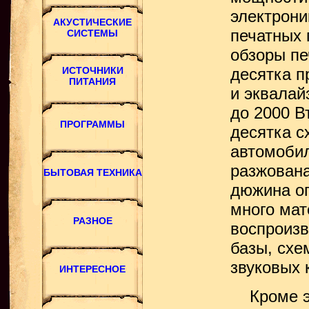
электрони
печатных 
обзоры пе
десятка п
и эквалай
до 2000 В
десятка с
автомобил
разжована
дюжина оп
много мат
воспроизв
базы, схе
звуковых 
Кроме это