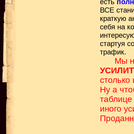
есть
полн
ВСЕ стани
краткую а
себя на к
интересую
стартуя с
трафик.
Мы н
УСИЛИТ
столько 
Ну а что
таблице 
иного ус
Проданн