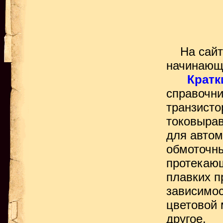
На сайте
начинающи
Кратк
справочни
транзисто
токовырав
для автом
обмоточны
протекающ
плавких п
зависимос
цветовой 
другое.