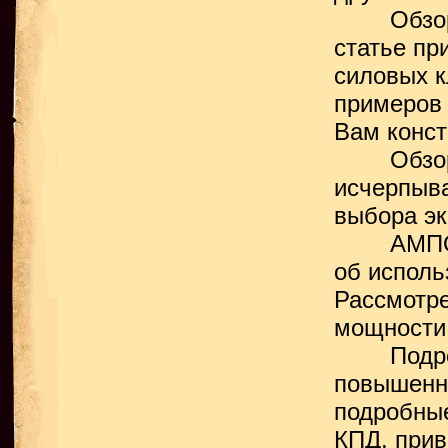
Обзор с
статье пр
силовых к
примеров
Вам конст
Обзор сх
исчерпыва
выбора эк
АМПОВИЧО
об исполь
Рассмотр
мощности
Подробна
повышенны
подробны
КПД, прив